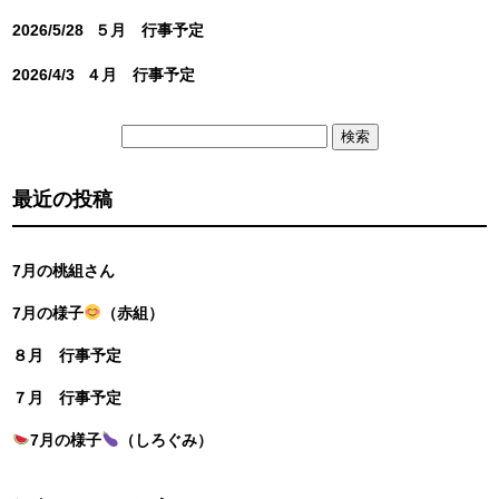
2026/5/28
５月 行事予定
2026/4/3
４月 行事予定
検
索:
最近の投稿
7月の桃組さん
7月の様子
（赤組）
８月 行事予定
７月 行事予定
7月の様子
（しろぐみ）