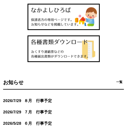
お知らせ
一覧
2026/7/29
８月 行事予定
2026/7/29
７月 行事予定
2026/5/28
６月 行事予定