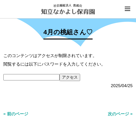
4月の桃組さん♡
このコンテンツはアクセスが制限されています。
閲覧するには以下にパスワードを入力してください。
2025/04/25
« 前のページ
次のページ »