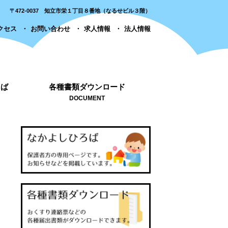
〒472-0037 知立市栄１丁目８番地（なるせビル３階）
クセス
お問い合わせ
求人情報
法人情報
ろば
各種書類ダウンロード
DOCUMENT