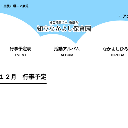
齢：生後８週～２歳児
ア
行事予定表
活動アルバム
なかよしひ
EVENT
ALBUM
HIROBA
１２月 行事予定