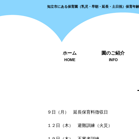
知立市にある保育園（乳児・早朝・延長・土日祝）保育年
ホーム
園のご紹介
HOME
INFO
９日（月） 延長保育料徴収日
１２日（木） 避難訓練（火災）
１９日（木） 不審者訓練