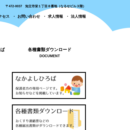
〒472-0037 知立市栄１丁目８番地（なるせビル３階）
クセス
お問い合わせ
求人情報
法人情報
ろば
各種書類ダウンロード
DOCUMENT