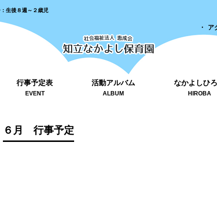
齢：生後８週～２歳児
ア
行事予定表
活動アルバム
なかよしひ
EVENT
ALBUM
HIROBA
６月 行事予定