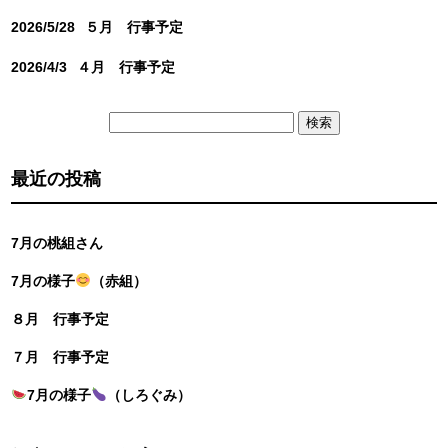
2026/5/28
５月 行事予定
2026/4/3
４月 行事予定
検
索:
最近の投稿
7月の桃組さん
7月の様子
（赤組）
８月 行事予定
７月 行事予定
7月の様子
（しろぐみ）