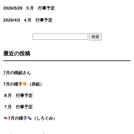
2026/5/28
５月 行事予定
2026/4/3
４月 行事予定
検
索:
最近の投稿
7月の桃組さん
7月の様子
（赤組）
８月 行事予定
７月 行事予定
7月の様子
（しろぐみ）