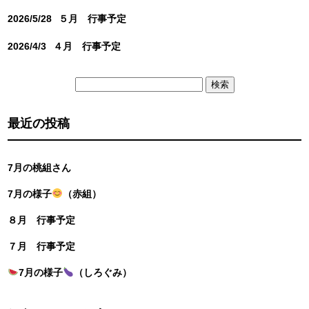
2026/5/28
５月 行事予定
2026/4/3
４月 行事予定
検
索:
最近の投稿
7月の桃組さん
7月の様子
（赤組）
８月 行事予定
７月 行事予定
7月の様子
（しろぐみ）