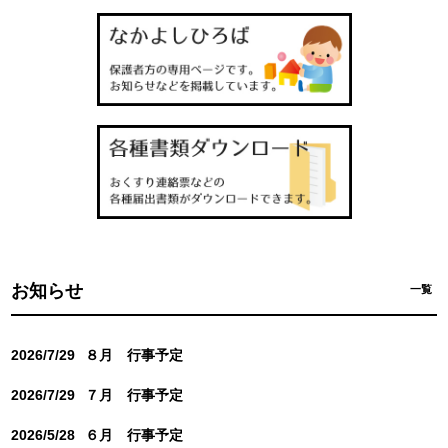
お知らせ
一覧
2026/7/29
８月 行事予定
2026/7/29
７月 行事予定
2026/5/28
６月 行事予定