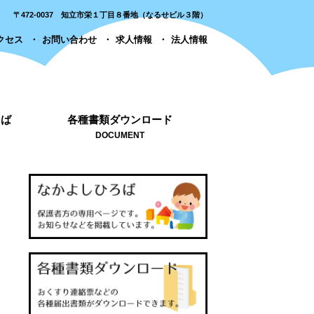
〒472-0037 知立市栄１丁目８番地（なるせビル３階）
クセス
お問い合わせ
求人情報
法人情報
ろば
各種書類ダウンロード
DOCUMENT