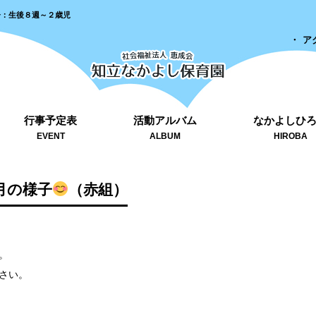
齢：生後８週～２歳児
ア
行事予定表
活動アルバム
なかよしひ
EVENT
ALBUM
HIROBA
月の様子
（赤組）
。
さい。