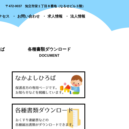
〒472-0037 知立市栄１丁目８番地（なるせビル３階）
クセス
お問い合わせ
求人情報
法人情報
ろば
各種書類ダウンロード
DOCUMENT