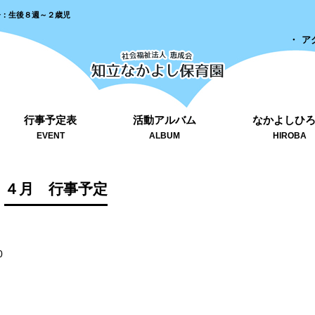
齢：生後８週～２歳児
ア
行事予定表
活動アルバム
なかよしひ
EVENT
ALBUM
HIROBA
４月 行事予定
0