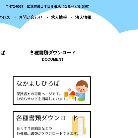
〒472-0037 知立市栄１丁目８番地（なるせビル３階）
クセス
お問い合わせ
求人情報
法人情報
ろば
各種書類ダウンロード
DOCUMENT