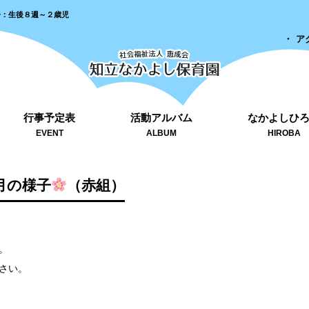
齢：生後８週～２歳児
ア
行事予定表
活動アルバム
なかよしひ
EVENT
ALBUM
HIROBA
月の様子
（赤組）
。
さい。