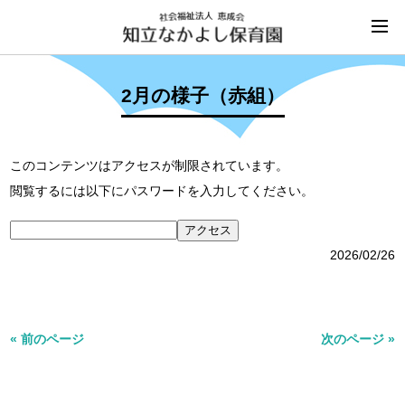
2月の様子（赤組）
このコンテンツはアクセスが制限されています。
閲覧するには以下にパスワードを入力してください。
2026/02/26
« 前のページ
次のページ »