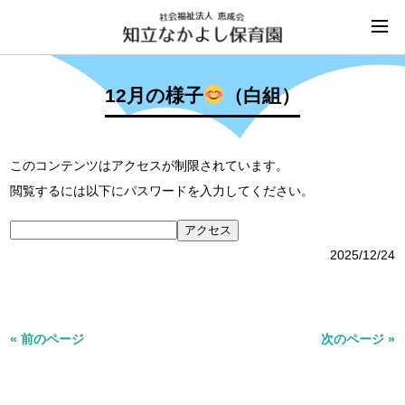
12月の様子
（白組）
このコンテンツはアクセスが制限されています。
閲覧するには以下にパスワードを入力してください。
2025/12/24
« 前のページ
次のページ »