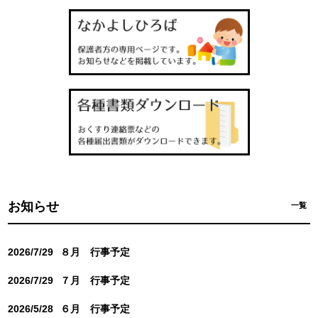
お知らせ
一覧
2026/7/29
８月 行事予定
2026/7/29
７月 行事予定
2026/5/28
６月 行事予定