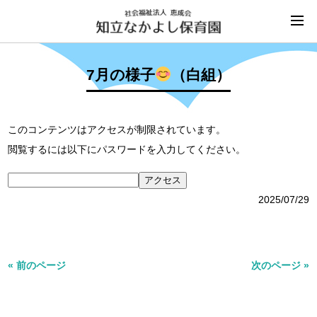
7月の様子
（白組）
このコンテンツはアクセスが制限されています。
閲覧するには以下にパスワードを入力してください。
2025/07/29
« 前のページ
次のページ »