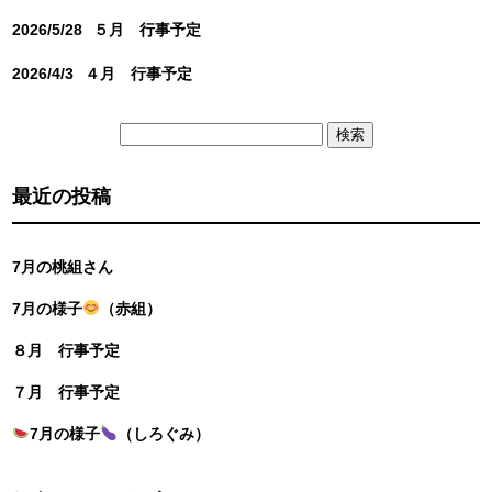
2026/5/28
５月 行事予定
2026/4/3
４月 行事予定
検
索:
最近の投稿
7月の桃組さん
7月の様子
（赤組）
８月 行事予定
７月 行事予定
7月の様子
（しろぐみ）