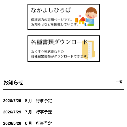
お知らせ
一覧
2026/7/29
８月 行事予定
2026/7/29
７月 行事予定
2026/5/28
６月 行事予定