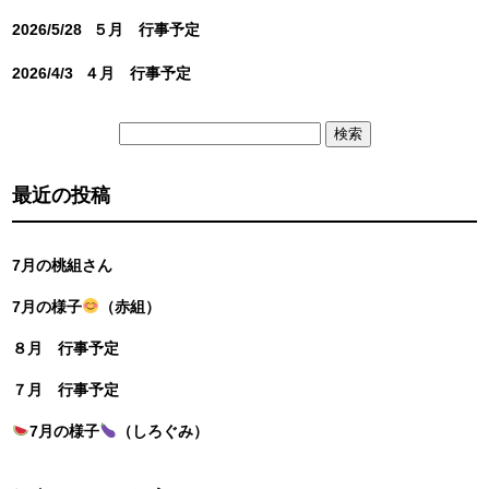
2026/5/28
５月 行事予定
2026/4/3
４月 行事予定
検
索:
最近の投稿
7月の桃組さん
7月の様子
（赤組）
８月 行事予定
７月 行事予定
7月の様子
（しろぐみ）