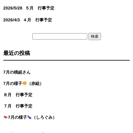
2026/5/28
５月 行事予定
2026/4/3
４月 行事予定
検
索:
最近の投稿
7月の桃組さん
7月の様子
（赤組）
８月 行事予定
７月 行事予定
7月の様子
（しろぐみ）